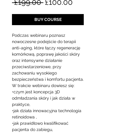
Regular
Sale
 £199.00 
£100.00
Price
Price
BUY COURSE
Podczas webinaru poznasz
nowoczesne podejście do terapii
anti-aging, które łączy regenerację
komórkową, poprawę jakości skóry
oraz intensywne działanie
przeciwstarzeniowe, przy
zachowaniu wysokiego
bezpieczeństwa i komfortu pacjenta.
W trakcie webinaru dowiesz się:
•czym jest koncepcja 3D
odmładzania skóry i jak działa w
praktyce,
•jak działa innowacyjna technologia
retinoidowa ,
•jak prawidłowo kwalifikować
pacjenta do zabiegu,